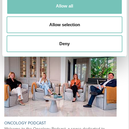
Allow all
Allow selection
PAEDIATRIC STRABISMUS SURGERY
First Paediatric Strabismus Surgery in the private sector in the
Algarve was pe…
Deny
ONCOLOGY PODCAST
Welcome to the Oncology Podcast, a space dedicated to