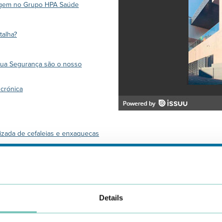
dagem no Grupo HPA Saúde
talha?
 sua Segurança são o nosso
 crónica
lizada de cefaleias e enxaquecas
Details
Conheça todas as Unidades de saúde CUF
aqui