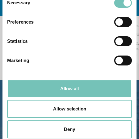
Necessary
Selection
Preferences
Statistics
Marketing
Allow all
Estrada de Alvor, Sítio Cruz da
Bota, 8500-322 Alvor - Portimão
Allow selection
GPS
Telefone: 282 420 400
Deny
Email: info@grupohpa.com