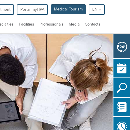
Medical Tourism
ntment
Portal myHPA
EN
cialties
Facilities
Professionals
Media
Contacts