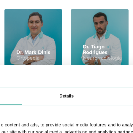
Dr. Tiago
Dr. Mark Dinis
Rodrigues
Ortopedia
Neurorradiologia
Details
cardo
Dra. Sara Santos
o Duarte
Silva
Dra. A
siologia
Medicina Interna
Psicol
e content and ads, to provide social media features and to analy
 our site with our social media, advertising and analytics partn