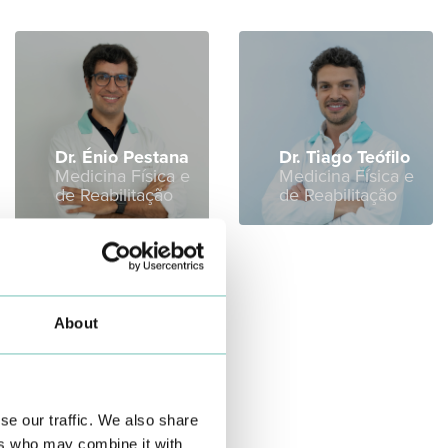
Dr. Énio Pestana
Dr. Tiago Teófilo
Medicina Física e
Medicina Física e
de Reabilitação
de Reabilitação
About
na Andrade
ogia
se our traffic. We also share
ers who may combine it with