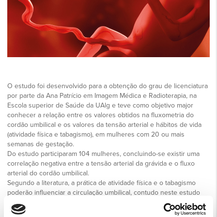
O estudo foi desenvolvido para a obtenção do grau de licenciatura
por parte da Ana Patrício em Imagem Médica e Radioterapia, na
Escola superior de Saúde da UAlg e teve como objetivo major
conhecer a relação entre os valores obtidos na fluxometria do
cordão umbilical e os valores da tensão arterial e hábitos de vida
(atividade física e tabagismo), em mulheres com 20 ou mais
semanas de gestação.
Do estudo participaram 104 mulheres, concluindo-se existir uma
correlação negativa entre a tensão arterial da grávida e o fluxo
arterial do cordão umbilical.
Segundo a literatura, a prática de atividade física e o tabagismo
poderão influenciar a circulação umbilical, contudo neste estudo
não foi observada uma associação significativa entre esses fatores.
A investigação desenvolveu-se na Maternidade do HPA Gambelas,