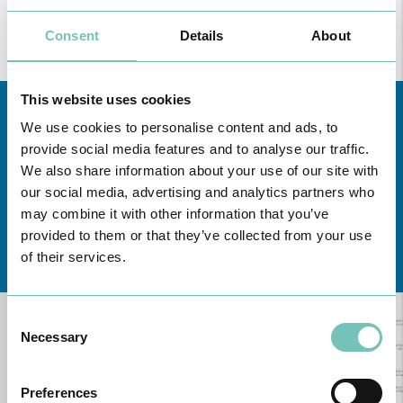
tendo contado com a colaboração da sua diretora, Dr.ª Ivone Lobo
e dos ginecologistas/obstetras João Alves, Marta Sobral e Oriana
Consent
Details
About
Leça. Os orientadores por parte da Universidade do Algarve foram
os Profs. António Abrantes, Luís Ribeiro e Sónia Rodrigues.
This website uses cookies
We use cookies to personalise content and ads, to
provide social media features and to analyse our traffic.
We also share information about your use of our site with
our social media, advertising and analytics partners who
may combine it with other information that you’ve
provided to them or that they’ve collected from your use
Learn about all CUF Health Units
here
of their services.
Consent
Necessary
Selection
Preferences