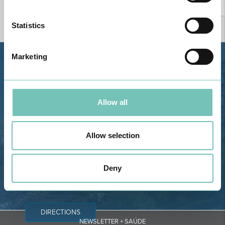
Statistics
Marketing
Estrada de Alvor, Sítio Cruz da
Bota, 8500-322 Alvor - Portimão
GPS
Allow all
Phone: 282 420 400
Email: info@grupohpa.com
Allow selection
Deny
DIRECTIONS
NEWSLETTER + SAÚDE