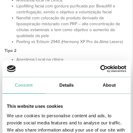
Anestesia local na clínica.
Lipofilling facial com gordura purificada por Beautifill e
centrifugação, sendo o objetivo a volumização facial
Nanofat com colocação de produto derivado da
lipoaspiração misturado com PRP – alta concentração de
células estaminais e tem como objetivo o aumento da
qualidade da pele
Peeling vs Erbium 2940 (Harmony XP Pro da Alma Lasers)
Tipo 2
Anestesia Local na clínica
Igual ao Tipo 1
Bichectomia
Lipo do pescoço
Blefaroplastia superior
Consent
Details
About
Browlift seja por GBL (Glinding brow lift), seja Browlift directo
Tipo 3
This website uses cookies
Sedação em bloco
Igual ao Tipo 2
We use cookies to personalise content and ads, to
Lifting endoscópico frontal ou facial
provide social media features and to analyse our traffic.
Lifting do pescoço (cicatriz apenas submentoniana)
We also share information about your use of our site with
Blefaroplastia inferior