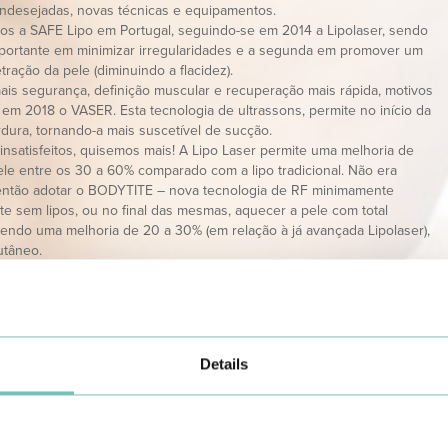
 indesejadas, novas técnicas e equipamentos.
os a SAFE Lipo em Portugal, seguindo-se em 2014 a Lipolaser, sendo
mportante em minimizar irregularidades e a segunda em promover um
ração da pele (diminuindo a flacidez).
is segurança, definição muscular e recuperação mais rápida, motivos
 em 2018 o VASER. Esta tecnologia de ultrassons, permite no início da
ordura, tornando-a mais suscetível de sucção.
nsatisfeitos, quisemos mais! A Lipo Laser permite uma melhoria de
le entre os 30 a 60% comparado com a lipo tradicional. Não era
 então adotar o BODYTITE – nova tecnologia de RF minimamente
te sem lipos, ou no final das mesmas, aquecer a pele com total
ndo uma melhoria de 20 a 30% (em relação à já avançada Lipolaser),
utâneo.
te of the art, é a Lipo de Alta definição, popularizado pelo Dr. Alfredo
. Consiste numa definição de vários grupos musculares fazendo com
atingissem uma naturalidade e perfeição extremas, podendo ser mais
de acordo com o gosto do paciente ou com o tipo de corpo.
ioneiro protoloco, onde a Lipoescultura VASER de Alta Definição 4D
Details
Gold standard, são usadas várias técnicas de acordo com cada área do
aso. É esta receita que nos torna únicos, adaptando a cada caso, a
 É quase sempre usada a vibrolipoaspiração Microaire, o VASER, e a
ezes é necessário adicionar a Lipolaser ou o Bodytite para o