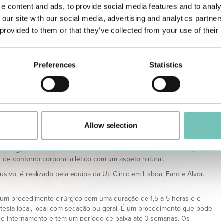
ecidos.
e content and ads, to provide social media features and to analy
 algo que até agora não era praticado na Cirurgia de contorno
 our site with our social media, advertising and analytics partn
 provided to them or that they’ve collected from your use of their
úrgica hormonal e cutânea
eratório
ent – A pele é preparada através de protocolos de hidratação
Preferences
Statistics
izados
irúrgica
ca manual técnica Up Clinic
ogram (são utilizados 2 equipamentos especiais em determinadas
com a resposta dos tecidos.
Allow selection
lução técnica e tecnológica, criou-se então o Bodysculpting.
lpting, pode esperar o melhor que a ciência tem ao seu dispor,
 de contorno corporal atlético com um aspeto natural.
usivo, é realizado pela equipa da Up Clinic em Lisboa, Faro e Alvor.
um procedimento cirúrgico com uma duração de 1,5 a 5 horas e é
tesia local, local com sedação ou geral. É um procedimento que pode
 de internamento e tem um período de baixa até 3 semanas. Os