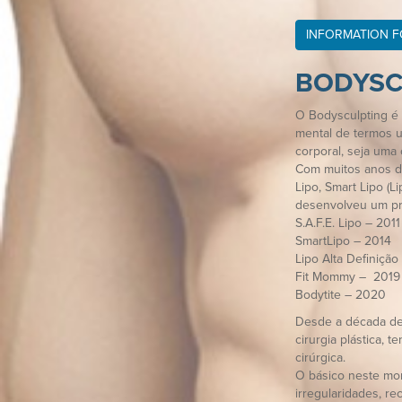
INFORMATION 
BODYSC
O Bodysculpting é 
mental de termos u
corporal, seja uma 
Com muitos anos de 
Lipo, Smart Lipo (Li
desenvolveu um pro
S.A.F.E. Lipo – 2011
SmartLipo – 2014
Lipo Alta Definição
Fit Mommy – 2019
Bodytite – 2020
Desde a década de
cirurgia plástica, 
cirúrgica.
O básico neste mom
irregularidades, r