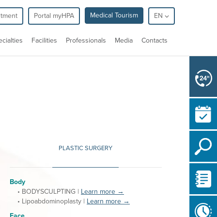
Medical Tourism
ntment
Portal myHPA
EN
cialties
Facilities
Professionals
Media
Contacts
PLASTIC SURGERY
Body
• BODYSCULPTING |
Learn more →
• Lipoabdominoplasty |
Learn more →
Face