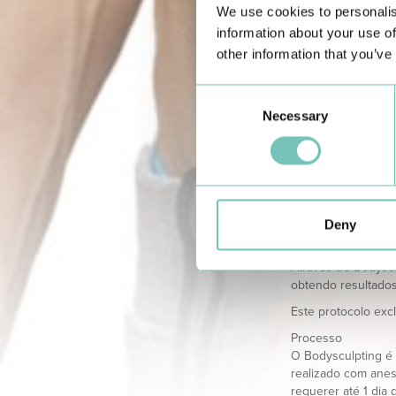
encolhimento dos t
We use cookies to personalis
Complementamos por
information about your use of
corporal:
other information that you’ve
Preparação pré cir
a) Check up pré-op
Consent
b) Pre Body Treatm
Necessary
Selection
profunda personal
Recuperação pós c
a) Drenagem linfáti
b) Body Recover Pr
sessões de acordo 
Deny
Kit Body Recover
Após toda esta evo
Através do Bodyscu
obtendo resultados
Este protocolo excl
Processo
O Bodysculpting é 
realizado com anes
requerer até 1 dia