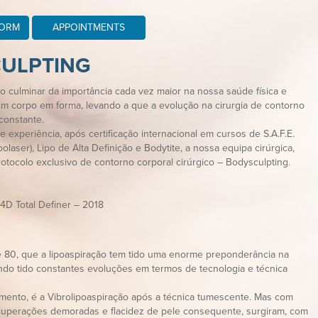
FORM
APPOINTMENTS
ULPTING
o culminar da importância cada vez maior na nossa saúde física e
m corpo em forma, levando a que a evolução na cirurgia de contorno
constante.
experiência, após certificação internacional em cursos de S.A.F.E.
polaser), Lipo de Alta Definição e Bodytite, a nossa equipa cirúrgica,
tocolo exclusivo de contorno corporal cirúrgico – Bodysculpting.
 4D Total Definer – 2018
 80, que a lipoaspiração tem tido uma enorme preponderância na
tendo tido constantes evoluções em termos de tecnologia e técnica
ento, é a Vibrolipoaspiração após a técnica tumescente. Mas com
ecuperações demoradas e flacidez de pele consequente, surgiram, com