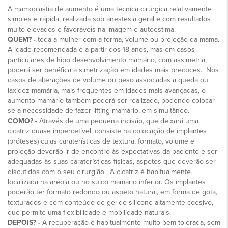
A mamoplastia de aumento é uma técnica cirúrgica relativamente
simples e rápida, realizada sob anestesia geral e com resultados
muito elevados e favoráveis na imagem e autoestima.
QUEM? -
toda a mulher com a forma, volume ou projeção da mama.
A idade recomendada é a partir dos 18 anos, mas em casos
particulares de hipo desenvolvimento mamário, com assimetria,
poderá ser benéfica a simetrização em idades mais precoces. Nos
casos de alterações de volume ou peso associadas a queda ou
laxidez mamária, mais frequentes em idades mais avançadas, o
aumento mamário também poderá ser realizado, podendo colocar-
se a necessidade de fazer lifting mamário, em simultâneo.
COMO? -
Através de uma pequena incisão, que deixará uma
cicatriz quase impercetível, consiste na colocação de implantes
(próteses) cujas caraterísticas de textura, formato, volume e
projeção deverão ir de encontro às expectativas da paciente e ser
adequadas às suas caraterísticas físicas, aspetos que deverão ser
discutidos com o seu cirurgião. A cicatriz é habitualmente
localizada na aréola ou no sulco mamário inferior. Os implantes
poderão ter formato redondo ou aspeto natural, em forma de gota,
texturados e com conteúdo de gel de silicone altamente coesivo,
que permite uma flexibilidade e mobilidade naturais.
DEPOIS? -
A recuperação é habitualmente muito bem tolerada, sem