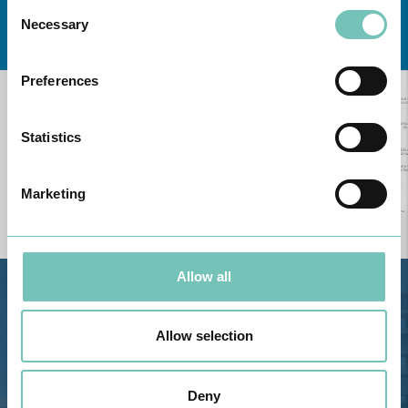
Consent
Learn about all CUF Health Units
here
Necessary
Selection
Preferences
Statistics
Marketing
Allow all
Estrada de Alvor, Sítio Cruz da
Bota, 8500-322 Alvor - Portimão
Allow selection
GPS
Phone: 282 420 400
Deny