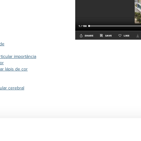
úde
icular importância
or
ar lápis de cor
ular cerebral