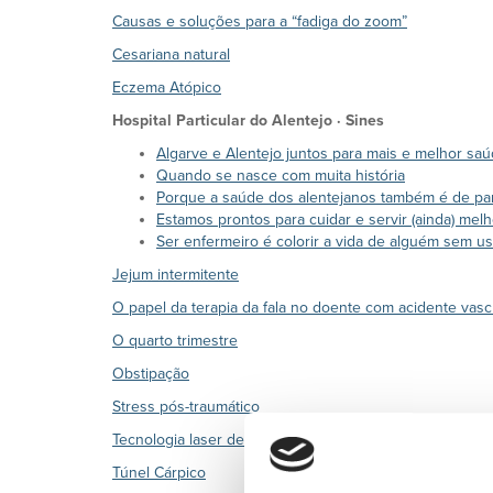
Causas e soluções para a “fadiga do zoom”
Cesariana natural
Eczema Atópico
Hospital Particular do Alentejo · Sines
Algarve e Alentejo juntos para mais e melhor sa
Quando se nasce com muita história
Porque a saúde dos alentejanos também é de part
Estamos prontos para cuidar e servir (ainda) melh
Ser enfermeiro é colorir a vida de alguém sem us
Jejum intermitente
O papel da terapia da fala no doente com acidente vasc
O quarto trimestre
Obstipação
Stress pós-traumático
Tecnologia laser de última geração em dermatologia
Túnel Cárpico